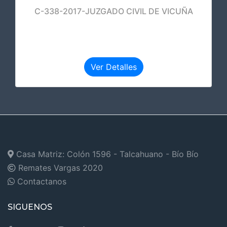
C-338-2017-JUZGADO CIVIL DE VICUÑA
Ver Detalles
Casa Matriz: Colón 1596 - Talcahuano - Bío Bío
Remates Vargas
2020
Contactanos
SIGUENOS