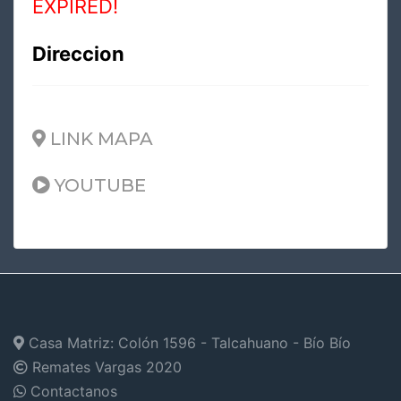
EXPIRED!
Direccion
LINK MAPA
YOUTUBE
Casa Matriz: Colón 1596 - Talcahuano - Bío Bío
Remates Vargas
2020
Contactanos