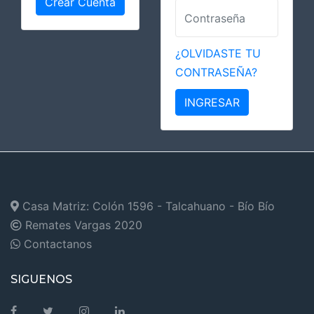
Crear Cuenta
¿OLVIDASTE TU
CONTRASEÑA?
INGRESAR
Casa Matriz: Colón 1596 - Talcahuano - Bío Bío
Remates Vargas
2020
Contactanos
SIGUENOS