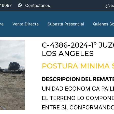
46097
Contactanos
¿Nec
ne
Venta Directa
Subasta Presencial
Quienes S
C-4386-2024-1º J
LOS ANGELES
POSTURA MINIMA
$
DESCRIPCION DEL REMAT
UNIDAD ECONOMICA PAI
EL TERRENO LO COMPONE
ENTRE SÍ, CONFORMANDO