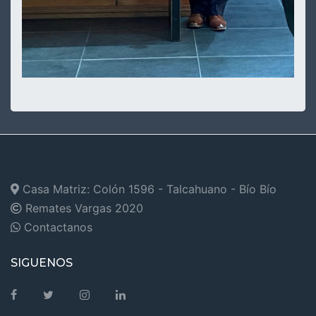
Casa Matriz: Colón 1596 - Talcahuano - Bío Bío
Remates Vargas
2020
Contactanos
SIGUENOS